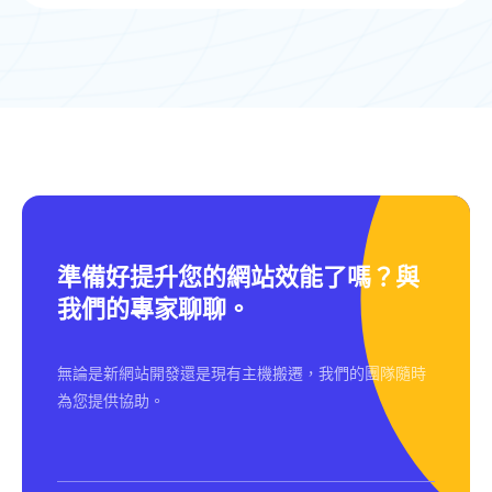
準備好提升您的網站效能了嗎？與
我們的專家聊聊。
無論是新網站開發還是現有主機搬遷，我們的團隊隨時
為您提供協助。