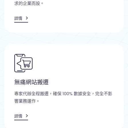
求的企業而設。
詳情
無痛網站搬遷
專家代辦全程搬遷，確保 100% 數據安全，完全不影
響業務運作。
詳情