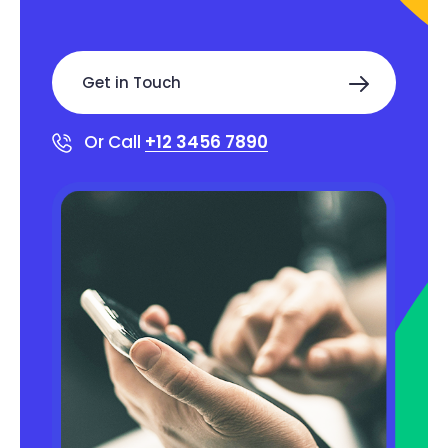
Get in Touch
Or Call
+12 3456 7890