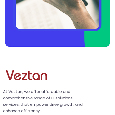
At Veztan, we offer affordable and
comprehensive range of IT solutions
services, that empower drive growth, and
enhance efficiency.